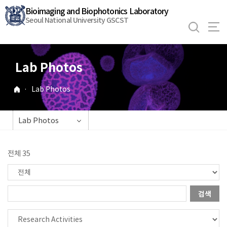
바
Bioimaging and Biophotonics Laboratory
로
Seoul National University GSCST
가
기
메
Lab Photos
뉴
·
Lab Photos
Lab Photos
전체 35
검색