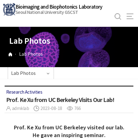
바
Bioimaging and Biophotonics Laboratory
로
Seoul National University GSCST
가
기
메
Lab Photos
뉴
·
Lab Photos
Lab Photos
Research Activities
Prof. Ke Xu from UC Berkeley Visits Our Lab!
admklab
2023-08-18
766
Prof. Ke Xu from UC Berkeley visited our lab.
He gave an inspiring seminar.