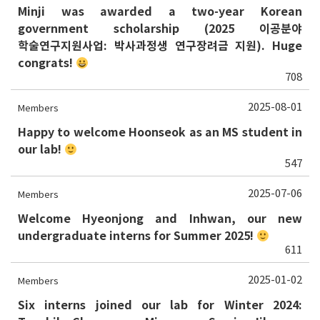
Minji was awarded a two-year Korean
government scholarship (2025 이공분야
학술연구지원사업: 박사과정생 연구장려금 지원). Huge
congrats!
708
2025-08-01
Members
Happy to welcome Hoonseok as an MS student in
our lab!
547
2025-07-06
Members
Welcome Hyeonjong and Inhwan, our new
undergraduate interns for Summer 2025!
611
2025-01-02
Members
Six interns joined our lab for Winter 2024: