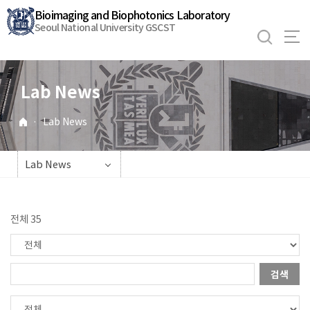
바
Bioimaging and Biophotonics Laboratory
로
Seoul National University GSCST
가
기
메
Lab News
뉴
·
Lab News
Lab News
전체 35
검색